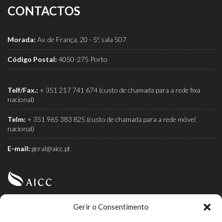
CONTACTOS
Morada:
Av. de França, 20 - 5º, sala 507
Código Postal:
4050-275 Porto
Telf/Fax.:
+ 351 217 741 674 (custo de chamada para a rede fixa
nacional)
Telm:
+ 351 965 383 825 (custo de chamada para a rede móvel
nacional)
E-mail:
geral@aicc.pt
Gerir o Consentimento
AICC (Associação Industrial e Comercial do Café) é a