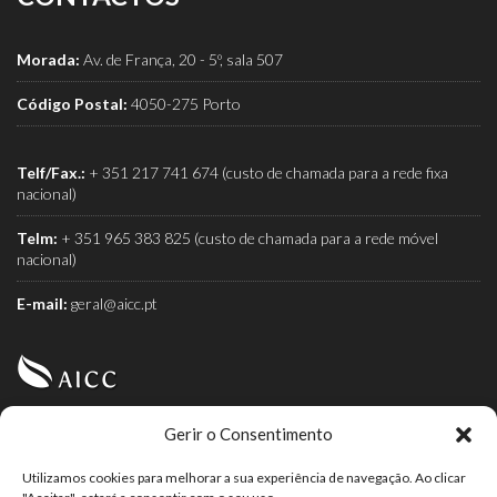
Morada:
Av. de França, 20 - 5º, sala 507
Código Postal:
4050-275 Porto
Telf/Fax.:
+ 351 217 741 674 (custo de chamada para a rede fixa
nacional)
Telm:
+ 351 965 383 825 (custo de chamada para a rede móvel
nacional)
E-mail:
geral@aicc.pt
Gerir o Consentimento
AICC (Associação Industrial e Comercial do Café) é a
associação dos torrefactores de café.
Utilizamos cookies para melhorar a sua experiência de navegação. Ao clicar