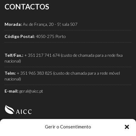
CONTACTOS
Morada:
Av. de França, 20 - 5º, sala 507
Código Postal:
4050-275 Porto
Telf/Fax.:
+ 351 217 741 674 (custo de chamada para a rede fixa
nacional)
Telm:
+ 351 965 383 825 (custo de chamada para a rede móvel
nacional)
E-mail:
geral@aicc.pt
Gerir o Consentimento
AICC (Associação Industrial e Comercial do Café) é a