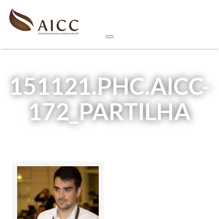
151121.PHC.AICC-
172_PARTILHA