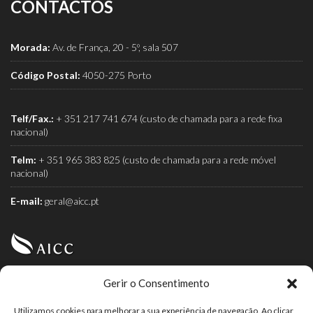
CONTACTOS
Morada:
Av. de França, 20 - 5º, sala 507
Código Postal:
4050-275 Porto
Telf/Fax.:
+ 351 217 741 674 (custo de chamada para a rede fixa
nacional)
Telm:
+ 351 965 383 825 (custo de chamada para a rede móvel
nacional)
E-mail:
geral@aicc.pt
Gerir o Consentimento
AICC (Associação Industrial e Comercial do Café) é a
associação dos torrefactores de café.
Utilizamos cookies para melhorar a sua experiência de navegação. Ao clicar