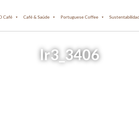
O Café
Café & Saúde
Portuguese Coffee
Sustentabilida
lr3_3406