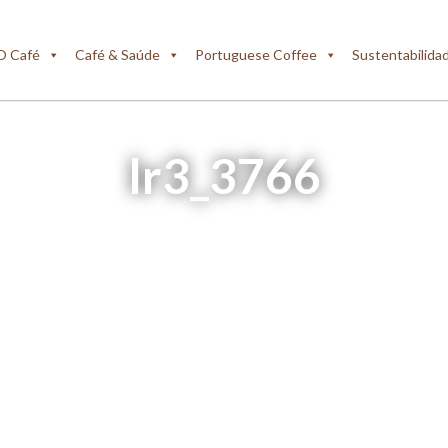
O Café
Café & Saúde
Portuguese Coffee
Sustentabilida
lr3_3766