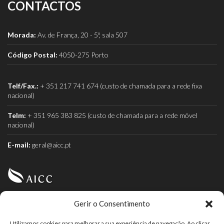
CONTACTOS
Morada:
Av. de França, 20 - 5º, sala 507
Código Postal:
4050-275 Porto
Telf/Fax.:
+ 351 217 741 674 (custo de chamada para a rede fixa
nacional)
Telm:
+ 351 965 383 825 (custo de chamada para a rede móvel
nacional)
E-mail:
geral@aicc.pt
Gerir o Consentimento
AICC (Associação Industrial e Comercial do Café) é a
associação dos torrefactores de café.
Utilizamos cookies para melhorar a sua experiência de navegação. Ao clicar