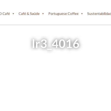
O Café
Café & Saúde
Portuguese Coffee
Sustentabilida
lr3_4016