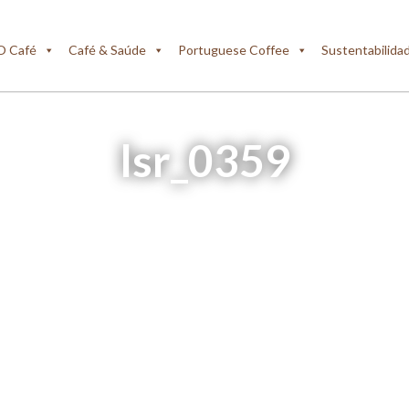
O Café
Café & Saúde
Portuguese Coffee
Sustentabilida
lsr_0359