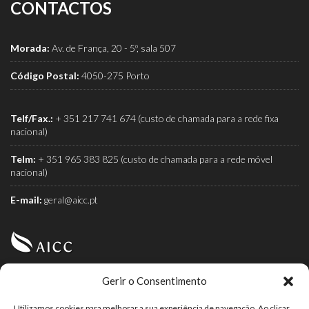
CONTACTOS
Morada:
Av. de França, 20 - 5º, sala 507
Código Postal:
4050-275 Porto
Telf/Fax.:
+ 351 217 741 674 (custo de chamada para a rede fixa
nacional)
Telm:
+ 351 965 383 825 (custo de chamada para a rede móvel
nacional)
E-mail:
geral@aicc.pt
Gerir o Consentimento
AICC (Associação Industrial e Comercial do Café) é a
associação dos torrefactores de café.
Utilizamos cookies para melhorar a sua experiência de navegação. Ao clicar