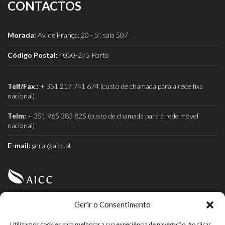
CONTACTOS
Morada:
Av. de França, 20 - 5º, sala 507
Código Postal:
4050-275 Porto
Telf/Fax.:
+ 351 217 741 674 (custo de chamada para a rede fixa
nacional)
Telm:
+ 351 965 383 825 (custo de chamada para a rede móvel
nacional)
E-mail:
geral@aicc.pt
Gerir o Consentimento
AICC (Associação Industrial e Comercial do Café) é a
associação dos torrefactores de café.
Utilizamos cookies para melhorar a sua experiência de navegação. Ao clicar