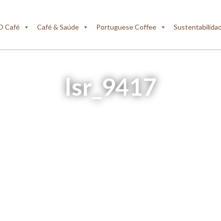
O Café
Café & Saúde
Portuguese Coffee
Sustentabilida
lsr_9417