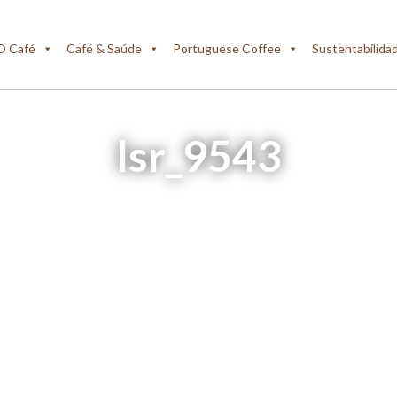
O Café
Café & Saúde
Portuguese Coffee
Sustentabilida
lsr_9543