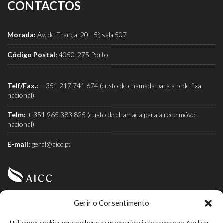
CONTACTOS
Morada:
Av. de França, 20 - 5º, sala 507
Código Postal:
4050-275 Porto
Telf/Fax.:
+ 351 217 741 674 (custo de chamada para a rede fixa
nacional)
Telm:
+ 351 965 383 825 (custo de chamada para a rede móvel
nacional)
E-mail:
geral@aicc.pt
Gerir o Consentimento
AICC (Associação Industrial e Comercial do Café) é a
associação dos torrefactores de café.
Utilizamos cookies para melhorar a sua experiência de navegação. Ao clicar