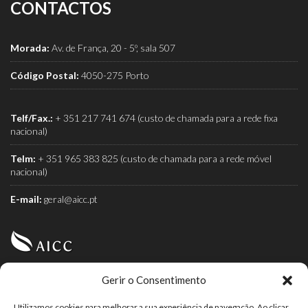
CONTACTOS
Morada:
Av. de França, 20 - 5º, sala 507
Código Postal:
4050-275 Porto
Telf/Fax.:
+ 351 217 741 674 (custo de chamada para a rede fixa
nacional)
Telm:
+ 351 965 383 825 (custo de chamada para a rede móvel
nacional)
E-mail:
geral@aicc.pt
Gerir o Consentimento
AICC (Associação Industrial e Comercial do Café) é a
associação dos torrefactores de café.
Utilizamos cookies para melhorar a sua experiência de navegação. Ao clicar