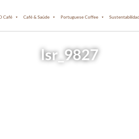
O Café
Café & Saúde
Portuguese Coffee
Sustentabilida
lsr_9827