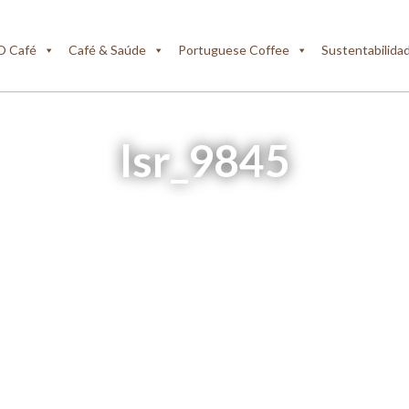
O Café
Café & Saúde
Portuguese Coffee
Sustentabilida
lsr_9845