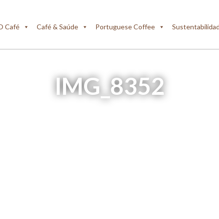
O Café
Café & Saúde
Portuguese Coffee
Sustentabilida
IMG_8352