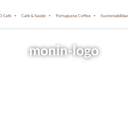
O Café
Café & Saúde
Portuguese Coffee
Sustentabilida
monin-logo