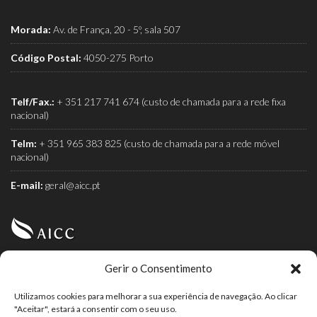
Morada:
Av. de França, 20 - 5º, sala 507
Código Postal:
4050-275 Porto
Telf/Fax.:
+ 351 217 741 674 (custo de chamada para a rede fixa
nacional)
Telm:
+ 351 965 383 825 (custo de chamada para a rede móvel
nacional)
E-mail:
geral@aicc.pt
Gerir o Consentimento
AICC (Associação Industrial e Comercial do Café) é a
associação dos torrefactores de café.
Utilizamos cookies para melhorar a sua experiência de navegação. Ao clicar
"Aceitar", estará a consentir com o seu uso.