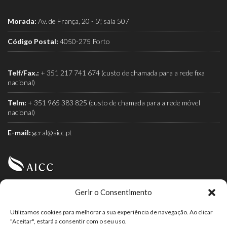
Morada:
Av. de França, 20 - 5º, sala 507
Código Postal:
4050-275 Porto
Telf/Fax.:
+ 351 217 741 674 (custo de chamada para a rede fixa
nacional)
Telm:
+ 351 965 383 825 (custo de chamada para a rede móvel
nacional)
E-mail:
geral@aicc.pt
Gerir o Consentimento
AICC (Associação Industrial e Comercial do Café) é a
associação dos torrefactores de café.
Utilizamos cookies para melhorar a sua experiência de navegação. Ao clicar
"Aceitar", estará a consentir com o seu uso.