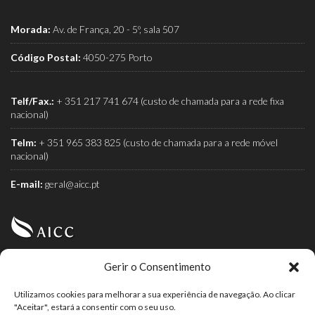
Morada:
Av. de França, 20 - 5º, sala 507
Código Postal:
4050-275 Porto
Telf/Fax.:
+ 351 217 741 674 (custo de chamada para a rede fixa
nacional)
Telm:
+ 351 965 383 825 (custo de chamada para a rede móvel
nacional)
E-mail:
geral@aicc.pt
Gerir o Consentimento
AICC (Associação Industrial e Comercial do Café) é a
associação dos torrefactores de café.
Utilizamos cookies para melhorar a sua experiência de navegação. Ao clicar
"Aceitar", estará a consentir com o seu uso.