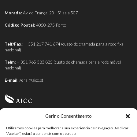
Morada:
Av. de França, 20 - 5º, sala 507
Código Postal:
4050-275 Porto
Telf/Fax.:
+ 351 217 741 674 (custo de chamada para a rede fixa
nacional)
Telm:
+ 351 965 383 825 (custo de chamada para a rede móvel
nacional)
E-mail:
geral@aicc.pt
Gerir o Consentimento
AICC (Associação Industrial e Comercial do Café) é a
associação dos torrefactores de café.
Utilizamos cookies para melhorar a sua experiência de navegação. Ao clicar
"Aceitar", estará a consentir com o seu uso.