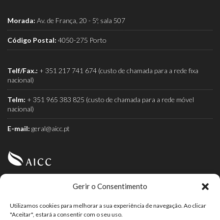
Morada:
Av. de França, 20 - 5º, sala 507
Código Postal:
4050-275 Porto
Telf/Fax.:
+ 351 217 741 674 (custo de chamada para a rede fixa
nacional)
Telm:
+ 351 965 383 825 (custo de chamada para a rede móvel
nacional)
E-mail:
geral@aicc.pt
Gerir o Consentimento
AICC (Associação Industrial e Comercial do Café) é a
associação dos torrefactores de café.
Utilizamos cookies para melhorar a sua experiência de navegação. Ao clicar
"Aceitar", estará a consentir com o seu uso.