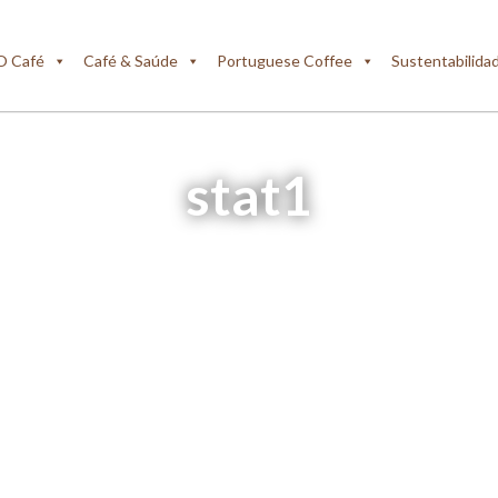
O Café
Café & Saúde
Portuguese Coffee
Sustentabilida
stat1