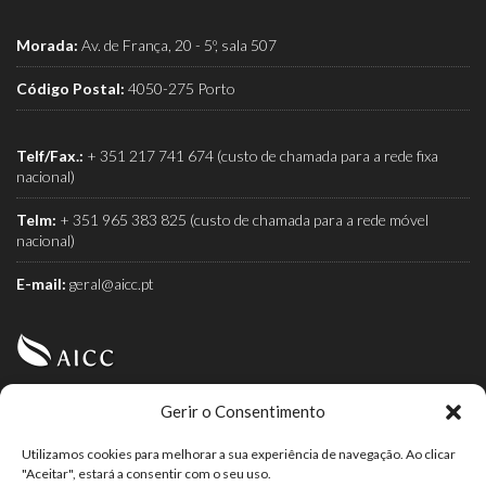
Morada:
Av. de França, 20 - 5º, sala 507
Código Postal:
4050-275 Porto
Telf/Fax.:
+ 351 217 741 674 (custo de chamada para a rede fixa
nacional)
Telm:
+ 351 965 383 825 (custo de chamada para a rede móvel
nacional)
E-mail:
geral@aicc.pt
Gerir o Consentimento
AICC (Associação Industrial e Comercial do Café) é a
associação dos torrefactores de café.
Utilizamos cookies para melhorar a sua experiência de navegação. Ao clicar
"Aceitar", estará a consentir com o seu uso.