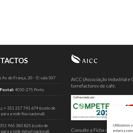
TACTOS
:
Av. de França, 20 - 5º, sala 507
AICC (Associação Industrial e 
torrefactores de café.
Postal:
4050-275 Porto
.:
+ 351 217 741 674 (custo de
para a rede fixa nacional)
351 965 383 825 (custo de
Utilizamos c
Consulte a Ficha de Projeto co
estará a con
para a rede móvel nacional)