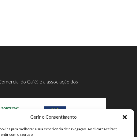
Comercial do Café) é a associação dos
Gerir o Consentimento
ookies para melhorar a sua experiência de navegação. Ao clicar "Aceitar",
mpleta aqui.
sentir com o seu uso.