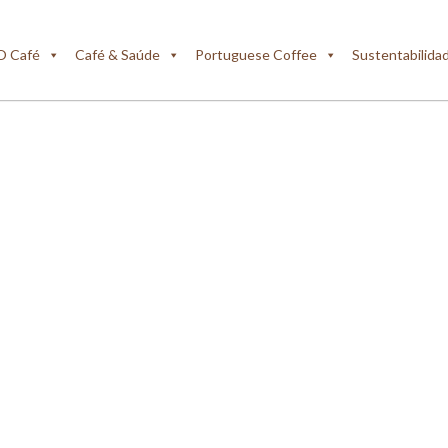
O Café
Café & Saúde
Portuguese Coffee
Sustentabilida