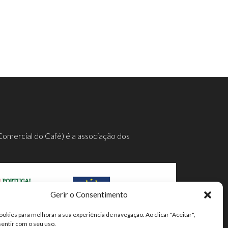
Comercial do Café) é a associação dos
Gerir o Consentimento
ookies para melhorar a sua experiência de navegação. Ao clicar "Aceitar",
mpleta aqui.
sentir com o seu uso.