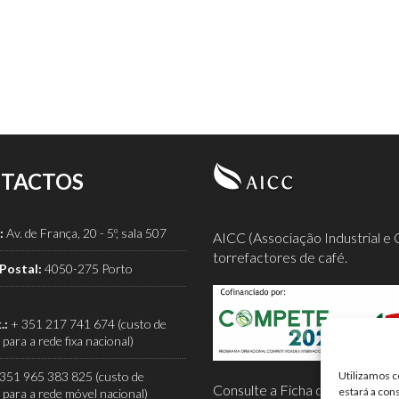
TACTOS
:
Av. de França, 20 - 5º, sala 507
AICC (Associação Industrial e 
torrefactores de café.
Postal:
4050-275 Porto
.:
+ 351 217 741 674 (custo de
para a rede fixa nacional)
351 965 383 825 (custo de
Utilizamos c
Consulte a Ficha de Projeto co
estará a con
para a rede móvel nacional)