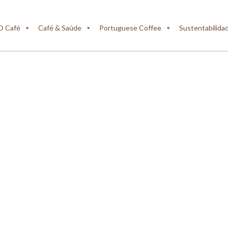
O Café
Café & Saúde
Portuguese Coffee
Sustentabilida