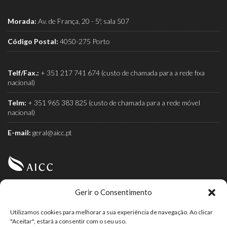
Morada:
Av. de França, 20 - 5º, sala 507
Código Postal:
4050-275 Porto
Telf/Fax.:
+ 351 217 741 674 (custo de chamada para a rede fixa
nacional)
Telm:
+ 351 965 383 825 (custo de chamada para a rede móvel
nacional)
E-mail:
geral@aicc.pt
Gerir o Consentimento
AICC (Associação Industrial e Comercial do Café) é a
associação dos torrefactores de café.
Utilizamos cookies para melhorar a sua experiência de navegação. Ao clicar
"Aceitar", estará a consentir com o seu uso.