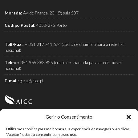
Morada:
Av. de França, 20 - 5º, sala 507
Código Postal:
4050-275 Porto
Telf/Fax.:
+ 351 217 741 674 (custo de chamada para a rede fixa
nacional)
Telm:
+ 351 965 383 825 (custo de chamada para a rede móvel
nacional)
E-mail:
geral@aicc.pt
Gerir o Consentimento
AICC (Associação Industrial e Comercial do Café) é a
associação dos torrefactores de café.
Utilizamos cookies para melhorar a sua experiência de navegação. Ao clicar
"Aceitar", estará a consentir com o seu uso.