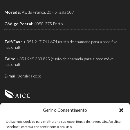
Morada:
Av. de França, 20 - 5º, sala 507
Código Postal:
4050-275 Porto
Telf/Fax.:
+ 351 217 741 674 (custo de chamada para a rede fixa
nacional)
Telm:
+ 351 965 383 825 (custo de chamada para a rede móvel
nacional)
E-mail:
geral@aicc.pt
Gerir o Consentimento
AICC (Associação Industrial e Comercial do Café) é a
associação dos torrefactores de café.
Utilizamos cookies para melhorar a sua experiência de navegação. Ao clicar
"Aceitar", estará a consentir com o seu uso.