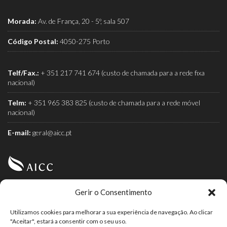
Morada:
Av. de França, 20 - 5º, sala 507
Código Postal:
4050-275 Porto
Telf/Fax.:
+ 351 217 741 674 (custo de chamada para a rede fixa
nacional)
Telm:
+ 351 965 383 825 (custo de chamada para a rede móvel
nacional)
E-mail:
geral@aicc.pt
Gerir o Consentimento
AICC (Associação Industrial e Comercial do Café) é a
associação dos torrefactores de café.
Utilizamos cookies para melhorar a sua experiência de navegação. Ao clicar
"Aceitar", estará a consentir com o seu uso.