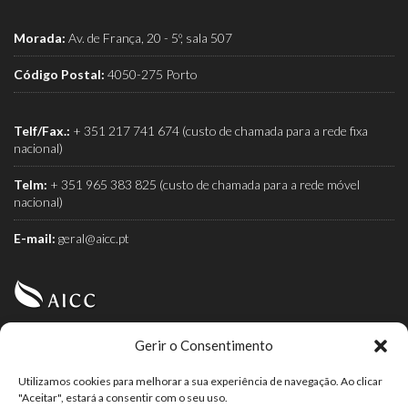
Morada:
Av. de França, 20 - 5º, sala 507
Código Postal:
4050-275 Porto
Telf/Fax.:
+ 351 217 741 674 (custo de chamada para a rede fixa
nacional)
Telm:
+ 351 965 383 825 (custo de chamada para a rede móvel
nacional)
E-mail:
geral@aicc.pt
Gerir o Consentimento
AICC (Associação Industrial e Comercial do Café) é a
associação dos torrefactores de café.
Utilizamos cookies para melhorar a sua experiência de navegação. Ao clicar
"Aceitar", estará a consentir com o seu uso.