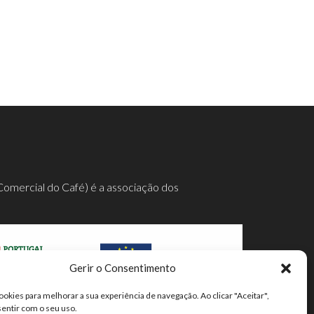
Comercial do Café) é a associação dos
Gerir o Consentimento
ookies para melhorar a sua experiência de navegação. Ao clicar "Aceitar",
mpleta aqui.
sentir com o seu uso.