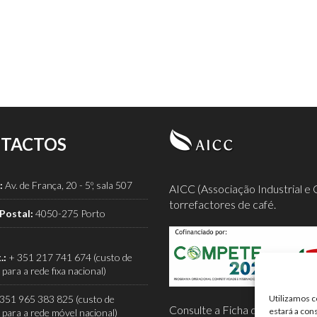
TACTOS
:
Av. de França, 20 - 5º, sala 507
AICC (Associação Industrial e 
torrefactores de café.
Postal:
4050-275 Porto
.:
+ 351 217 741 674 (custo de
para a rede fixa nacional)
351 965 383 825 (custo de
Utilizamos c
Consulte a Ficha de Projeto co
estará a con
para a rede móvel nacional)