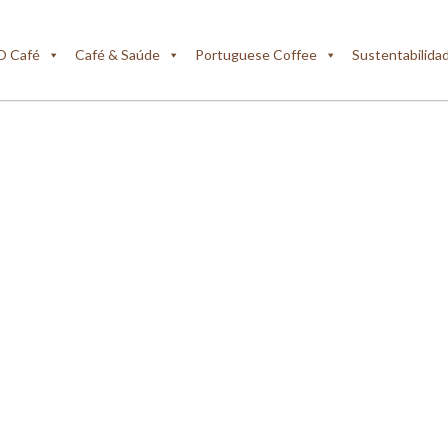
O Café
Café & Saúde
Portuguese Coffee
Sustentabilida