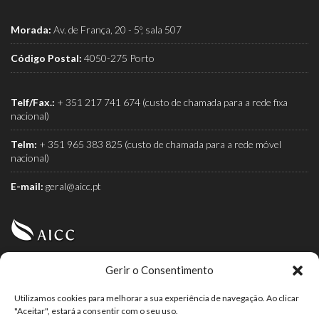
Morada:
Av. de França, 20 - 5º, sala 507
Código Postal:
4050-275 Porto
Telf/Fax.:
+ 351 217 741 674 (custo de chamada para a rede fixa
nacional)
Telm:
+ 351 965 383 825 (custo de chamada para a rede móvel
nacional)
E-mail:
geral@aicc.pt
Gerir o Consentimento
AICC (Associação Industrial e Comercial do Café) é a
associação dos torrefactores de café.
Utilizamos cookies para melhorar a sua experiência de navegação. Ao clicar
"Aceitar", estará a consentir com o seu uso.