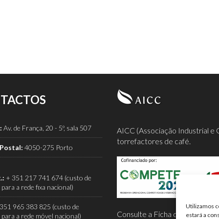
TACTOS
:
Av. de França, 20 - 5º, sala 507
AICC (Associação Industrial e 
torrefactores de café.
Postal:
4050-275 Porto
.:
+ 351 217 741 674 (custo de
para a rede fixa nacional)
351 965 383 825 (custo de
Utilizamos c
Consulte a Ficha de Projeto co
estará a con
para a rede móvel nacional)