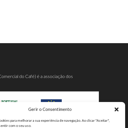
Comercial do Café) é a associação dos
Gerir o Consentimento
ookies para melhorar a sua experiência de navegação. Ao clicar "Aceitar",
mpleta aqui.
sentir com o seu uso.