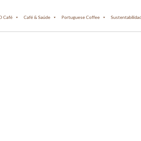
O Café
Café & Saúde
Portuguese Coffee
Sustentabilida