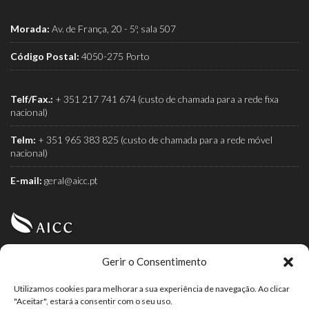
Morada:
Av. de França, 20 - 5º, sala 507
Código Postal:
4050-275 Porto
Telf/Fax.:
+ 351 217 741 674 (custo de chamada para a rede fixa
nacional)
Telm:
+ 351 965 383 825 (custo de chamada para a rede móvel
nacional)
E-mail:
geral@aicc.pt
Gerir o Consentimento
AICC (Associação Industrial e Comercial do Café) é a
associação dos torrefactores de café.
Utilizamos cookies para melhorar a sua experiência de navegação. Ao clicar
"Aceitar", estará a consentir com o seu uso.