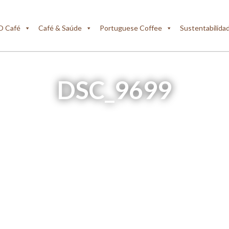
O Café
Café & Saúde
Portuguese Coffee
Sustentabilida
DSC_9699