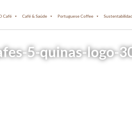
O Café
Café & Saúde
Portuguese Coffee
Sustentabilida
afes-5-quinas-logo-3