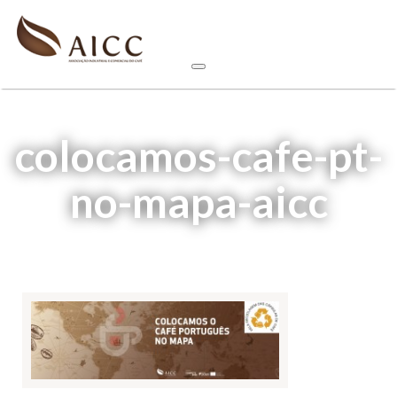
colocamos-cafe-pt-
no-mapa-aicc