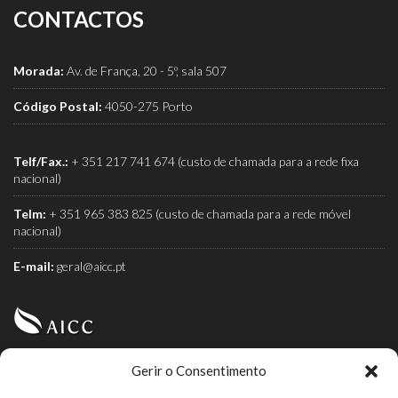
CONTACTOS
Morada:
Av. de França, 20 - 5º, sala 507
Código Postal:
4050-275 Porto
Telf/Fax.:
+ 351 217 741 674 (custo de chamada para a rede fixa
nacional)
Telm:
+ 351 965 383 825 (custo de chamada para a rede móvel
nacional)
E-mail:
geral@aicc.pt
Gerir o Consentimento
AICC (Associação Industrial e Comercial do Café) é a