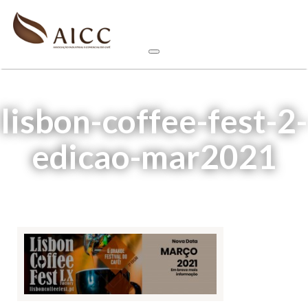
lisbon-coffee-fest-2-
edicao-mar2021