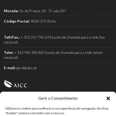
Morada:
Av. de França, 20 - 5º, sala 507
Código Postal:
4050-275 Porto
Telf/Fax.:
+ 351 217 741 674 (custo de chamada para a rede fixa
nacional)
Telm:
+ 351 965 383 825 (custo de chamada para a rede móvel
nacional)
E-mail:
geral@aicc.pt
Gerir o Consentimento
AICC (Associação Industrial e Comercial do Café) é a
associação dos torrefactores de café.
Utilizamos cookies para melhorar a sua experiência de navegação. Ao clicar
"Aceitar", estará a consentir com o seu uso.