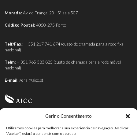
Morada:
Av. de França, 20 - 5º, sala 507
Código Postal:
4050-275 Porto
Telf/Fax.:
+ 351 217 741 674 (custo de chamada para a rede fixa
nacional)
Telm:
+ 351 965 383 825 (custo de chamada para a rede móvel
nacional)
E-mail:
geral@aicc.pt
Gerir o Consentimento
AICC (Associação Industrial e Comercial do Café) é a
associação dos torrefactores de café.
Utilizamos cookies para melhorar a sua experiência de navegação. Ao clicar
"Aceitar", estará a consentir com o seu uso.