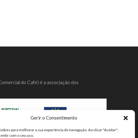
Comercial do Café) é a associação dos
Gerir o Consentimento
ookies para melhorar a sua experiência de navegação. Ao clicar "Aceitar",
mpleta aqui.
sentir com o seu uso.