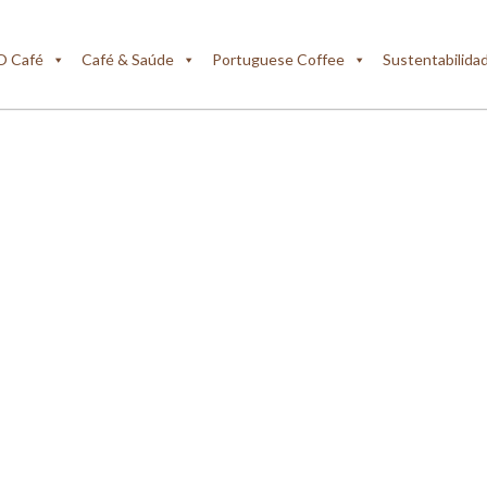
O Café
Café & Saúde
Portuguese Coffee
Sustentabilida