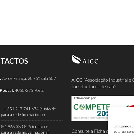
TACTOS
:
Av. de França, 20 - 5º, sala 507
AICC (Associação Industrial e 
torrefactores de café.
Postal:
4050-275 Porto
.:
+ 351 217 741 674 (custo de
para a rede fixa nacional)
351 965 383 825 (custo de
Utilizamos c
Consulte a Ficha de Projeto co
estará a con
para a rede móvel nacional)