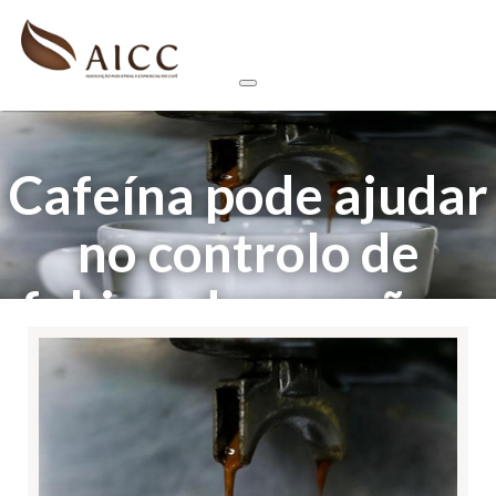
Cafeína pode ajudar
no controlo de
fobias, depressão e
stress pós-
traumático