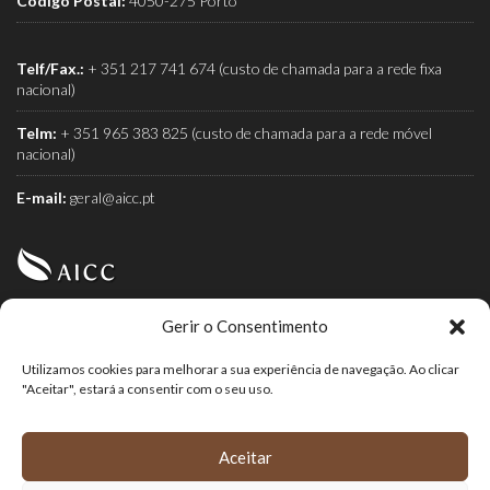
Código Postal:
4050-275 Porto
Telf/Fax.:
+ 351 217 741 674 (custo de chamada para a rede fixa
nacional)
Telm:
+ 351 965 383 825 (custo de chamada para a rede móvel
nacional)
E-mail:
geral@aicc.pt
Gerir o Consentimento
AICC (Associação Industrial e Comercial do Café) é a
associação dos torrefactores de café.
Utilizamos cookies para melhorar a sua experiência de navegação. Ao clicar
"Aceitar", estará a consentir com o seu uso.
Aceitar