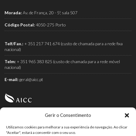
Morada:
Av. de França, 20 - 5º, sala 507
Código Postal:
4050-275 Porto
Telf/Fax.:
+ 351 217 741 674 (custo de chamada para a rede fixa
nacional)
Telm:
+ 351 965 383 825 (custo de chamada para a rede móvel
nacional)
E-mail:
geral@aicc.pt
Gerir o Consentimento
AICC (Associação Industrial e Comercial do Café) é a
associação dos torrefactores de café.
Utilizamos cookies para melhorar a sua experiência de navegação. Ao clicar
"Aceitar", estará a consentir com o seu uso.