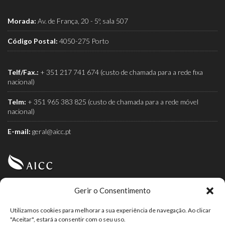
Morada:
Av. de França, 20 - 5º, sala 507
Código Postal:
4050-275 Porto
Telf/Fax.:
+ 351 217 741 674 (custo de chamada para a rede fixa
nacional)
Telm:
+ 351 965 383 825 (custo de chamada para a rede móvel
nacional)
E-mail:
geral@aicc.pt
Gerir o Consentimento
AICC (Associação Industrial e Comercial do Café) é a
associação dos torrefactores de café.
Utilizamos cookies para melhorar a sua experiência de navegação. Ao clicar
"Aceitar", estará a consentir com o seu uso.