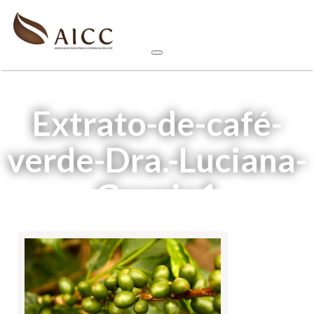
Extrato-de-café-
verde-Dra.-Luciana-
Granja1