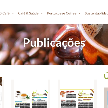
O Café
Café & Saúde
Portuguese Coffee
Sustentabilida
Publicações
Ú