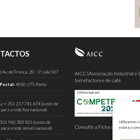
TACTOS
:
Av. de França, 20 - 5º, sala 507
AICC (Associação Industrial e 
torrefactores de café.
Postal:
4050-275 Porto
.:
+ 351 217 741 674 (custo de
para a rede fixa nacional)
351 965 383 825 (custo de
Utilizamos c
Consulte a Ficha de Projeto co
estará a con
para a rede móvel nacional)