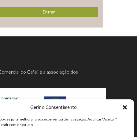
Entrar
Comercial do Café) é a associação dos
Gerir o Consentimento
ookies para melhorar a sua experiência de navegação. Ao clicar "Aceitar",
mpleta aqui.
sentir com o seu uso.